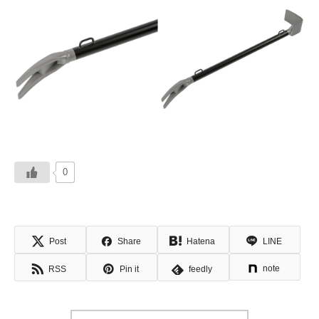
0
Post
Share
Hatena
LINE
note
RSS
Pin it
feedly