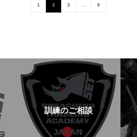
1
2
3
…
9
訓練のご相談