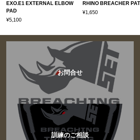
EXO.E1 EXTERNAL ELBOW
RHINO BREACHER PA
PAD
¥
1,650
元
現
¥
5,100
の
在
価
の
格
価
は
格
¥
は
6
¥
お問合せ
,
5
1
,
6
1
0
0
で
0
し
で
た
す
。
。
訓練のご相談